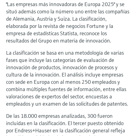
"Las empresas más innovadoras de Europa 2025" y se
electromecánico
la transparencia de los procesos
Medición mediante transmisión de
situó además como la número uno entre las compañías
Visor de dispositivos
para una toma de decisiones más
de Alemania, Austria y Suiza. La clasificación,
microondas
Medición de nivel por barrera de
Encuentre información y documentación
sólida y fundamentada
elaborada por la revista de negocios Fortune y la
específicas sobre los productos.
microondas
empresa de estadísticas Statista, reconoce los
Memosens technology
resultados del Grupo en materia de innovación.
Buscador de repuestos
Level measurement with pressure
Encuentre repuestos por raíz del producto,
Ver todos
La clasificación se basa en una metodología de varias
código de pedido o número de serie
fases que incluye las categorías de evaluación de
Ver todos
innovación de productos, innovación de procesos y
cultura de la innovación. El análisis incluye empresas
con sede en Europa con al menos 250 empleados y
combina múltiples fuentes de información, entre ellas
valoraciones de expertos del sector, encuestas a
empleados y un examen de las solicitudes de patentes.
De las 18.000 empresas analizadas, 300 fueron
incluidas en la clasificación. El tercer puesto obtenido
por Endress+Hauser en la clasificación general refleja