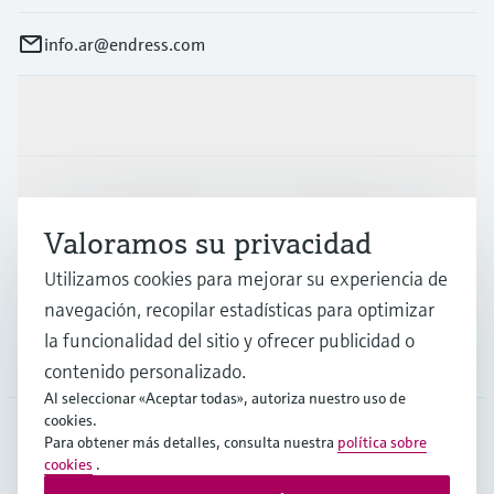
info.ar@endress.com
Productos y servicios
Industrias
Valoramos su privacidad
Soporte
Utilizamos cookies para mejorar su experiencia de
navegación, recopilar estadísticas para optimizar
la funcionalidad del sitio y ofrecer publicidad o
Compañía
contenido personalizado.
Al seleccionar «Aceptar todas», autoriza nuestro uso de
cookies.
Para obtener más detalles, consulta nuestra
política sobre
ARG
•
Español
cookies
.