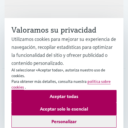
Industrias
Valoramos su privacidad
Soporte
Utilizamos cookies para mejorar su experiencia de
navegación, recopilar estadísticas para optimizar
la funcionalidad del sitio y ofrecer publicidad o
Compañía
contenido personalizado.
Al seleccionar «Aceptar todas», autoriza nuestro uso de
cookies.
Para obtener más detalles, consulta nuestra
política sobre
ARG
•
Español
cookies
.
Aceptar todas
Copyright © Endress+Hauser Group Services AG
Aceptar solo lo esencial
Pie editorial
Términos de uso
Protección de datos
TCG
Personalizar