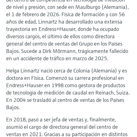
electromecánico
de nivel y presión, con sede en Maulburgo (Alemania),
la transparencia de los procesos
Medición mediante transmisión de
Visor de dispositivos
el 1 de febrero de 2026. Física de formación y con 56
para una toma de decisiones más
microondas
Medición de nivel por barrera de
años de edad, Linnartz ha desarrollado una extensa
Encuentre información y documentación
sólida y fundamentada
específicas sobre los productos.
trayectoria en Endress+Hauser, donde ha ocupado
microondas
Memosens technology
diversos cargos, el último de ellos como directora
Buscador de repuestos
general del centro de ventas del Grupo en los Países
Level measurement with pressure
Encuentre repuestos por raíz del producto,
Bajos. Sucede a Dirk Mörmann, trágicamente fallecido
Ver todos
código de pedido o número de serie
en un accidente de tráfico en marzo de 2025.
Ver todos
Helga Linnartz nació cerca de Colonia (Alemania) y es
doctora en Física. Comenzó su carrera profesional en
Endress+Hauser en 1998 como gestora de productos
de tecnología de medición de caudal en Reinach, Suiza.
En 2004 se trasladó al centro de ventas de los Países
Bajos.
En 2018, pasó a ser jefa de ventas y, finalmente,
asumió el cargo de directora general del centro de
ventas en 2021. Gracias a su participación en distintos