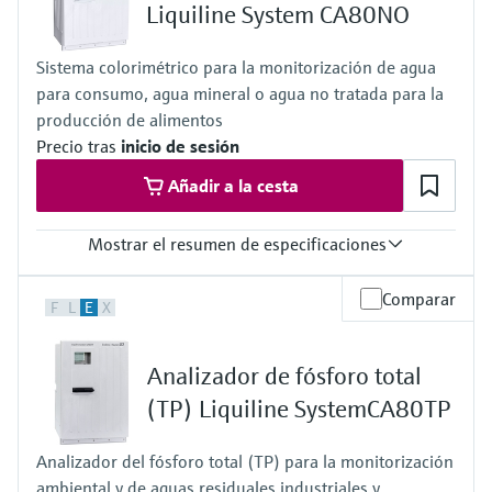
De 2 a 8 salidas de corriente de 0/4 a 20 mA, relé de alarma,
Liquiline System CA80NO
4 relés, ProfibusDP, Modbus RS485, Modbus TCP, Ethernet
Protección contra ingreso
Sistema colorimétrico para la monitorización de agua
IP 66 / IP 67
para consumo, agua mineral o agua no tratada para la
producción de alimentos
Precio tras
inicio de sesión
Añadir a la cesta
Mostrar el resumen de especificaciones
Rango de medición
Comparar
F
L
E
X
10 a 500 µg/l de NO2-N
0,2 a 3,0 mg/l de NO2-N
0,1 a 1,0 mg/l de NO2-N
Analizador de fósforo total
0,1 a 1,0 mg/l con función de disolución hasta un máximo de 5 a
50 mg/l de NO2-N
(TP) Liquiline SystemCA80TP
Temperatura del proceso
4 a 40 °C (39 a 104 °F)
Analizador del fósforo total (TP) para la monitorización
Presión de proceso
ambiental y de aguas residuales industriales y
Con presión atmosférica, <0,2 bar absoluta