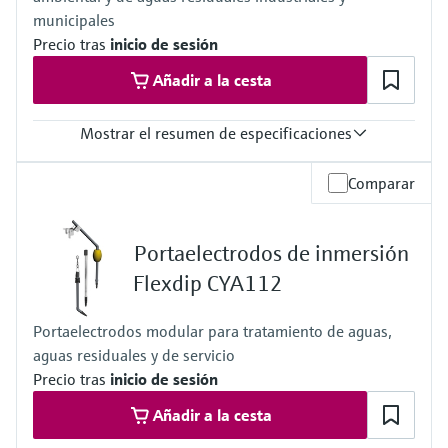
municipales
Precio tras
inicio de sesión
Añadir a la cesta
Mostrar el resumen de especificaciones
Rango de medición
Comparar
0,05 a 10 mg/l
0,5 a 50 mg/l
Temperatura del proceso
Portaelectrodos de inmersión
–4 a +40 °C (39,2 a +104 °F)
Presión de proceso
Flexdip CYA112
Con presión atmosférica, <0,2 bar
Portaelectrodos modular para tratamiento de aguas,
aguas residuales y de servicio
Precio tras
inicio de sesión
Añadir a la cesta