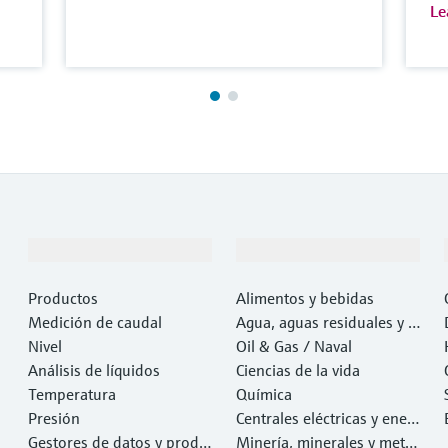
Le
Productos y servicios
Industrias
Productos
Alimentos y bebidas
Medición de caudal
Agua, aguas residuales y r
Nivel
esiduos
Oil & Gas / Naval
Análisis de líquidos
Ciencias de la vida
Temperatura
Química
Presión
Centrales eléctricas y ener
Gestores de datos y produ
gía
Minería, minerales y metal