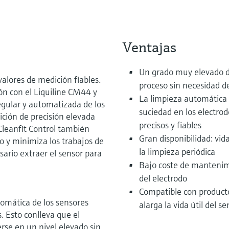
Ventajas
Un grado muy elevado de
valores de medición fiables.
proceso sin necesidad de
ón con el Liquiline CM44 y
La limpieza automática 
egular y automatizada de los
suciedad en los electro
ición de precisión elevada
precisos y fiables
Cleanfit Control también
Gran disponibilidad: vid
o y minimiza los trabajos de
la limpieza periódica
ario extraer el sensor para
Bajo coste de mantenimi
del electrodo
Compatible con producto
tomática de los sensores
alarga la vida útil del se
. Esto conlleva que el
se en un nivel elevado sin