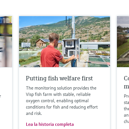
Putting fish welfare first
Co
m
The monitoring solution provides the
Visp fish farm with stable, reliable
r
Pr
oxygen control, enabling optimal
st
conditions for fish and reducing effort
th
and risk.
an
ch
Lea la historia completa