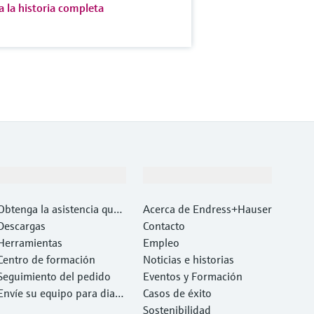
a la historia completa
Soporte
Compañía
Obtenga la asistencia que
Acerca de Endress+Hauser
necesita con rapidez
Descargas
Contacto
Herramientas
Empleo
Centro de formación
Noticias e historias
Seguimiento del pedido
Eventos y Formación
Envíe su equipo para diag
Casos de éxito
nóstico o reparación.
Sostenibilidad