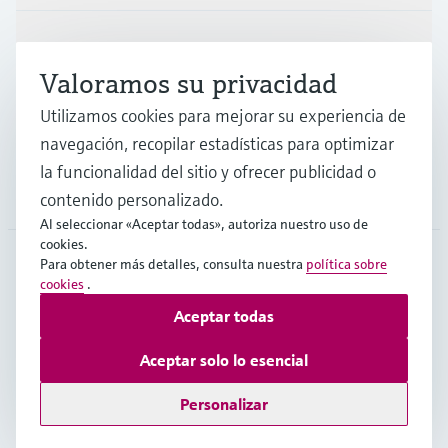
Industrias
Valoramos su privacidad
Utilizamos cookies para mejorar su experiencia de
Soporte
navegación, recopilar estadísticas para optimizar
la funcionalidad del sitio y ofrecer publicidad o
Compañía
contenido personalizado.
Al seleccionar «Aceptar todas», autoriza nuestro uso de
cookies.
Para obtener más detalles, consulta nuestra
política sobre
cookies
.
ARG
•
Español
Aceptar todas
Aceptar solo lo esencial
Copyright © Endress+Hauser Group Services AG
Pie editorial
Términos de uso
Protección de datos
TCG
Personalizar