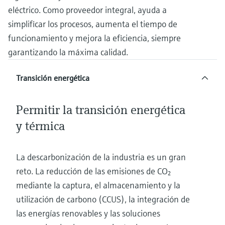
electromecánico
eléctrico. Como proveedor integral, ayuda a
la transparencia de los procesos
Medición mediante transmisión de
Visor de dispositivos
simplificar los procesos, aumenta el tiempo de
para una toma de decisiones más
microondas
Medición de nivel por barrera de
Encuentre información y documentación
funcionamiento y mejora la eficiencia, siempre
sólida y fundamentada
específicas sobre los productos.
microondas
garantizando la máxima calidad.
Memosens technology
Buscador de repuestos
Level measurement with pressure
Transición energética
Encuentre repuestos por raíz del producto,
Ver todos
código de pedido o número de serie
Ver todos
Permitir la transición energética
y térmica
La descarbonización de la industria es un gran
reto. La reducción de las emisiones de CO₂
mediante la captura, el almacenamiento y la
utilización de carbono (CCUS), la integración de
las energías renovables y las soluciones