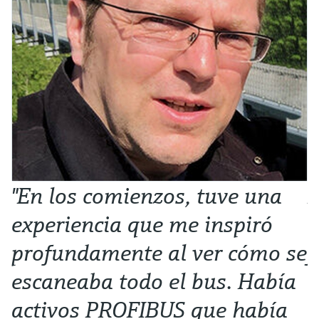
"En los comienzos, tuve una
N
experiencia que me inspiró
e
profundamente al ver cómo se
j
escaneaba todo el bus. Había
Al
Su
activos PROFIBUS que había