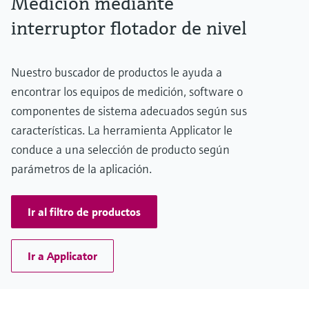
Medición mediante
electromecánico
la transparencia de los procesos
interruptor flotador de nivel
Medición mediante transmisión de
Visor de dispositivos
para una toma de decisiones más
microondas
Medición de nivel por barrera de
Encuentre información y documentación
sólida y fundamentada
específicas sobre los productos.
microondas
Nuestro buscador de productos le ayuda a
Memosens technology
encontrar los equipos de medición, software o
Buscador de repuestos
Level measurement with pressure
componentes de sistema adecuados según sus
Encuentre repuestos por raíz del producto,
Ver todos
código de pedido o número de serie
características. La herramienta Applicator le
Ver todos
conduce a una selección de producto según
parámetros de la aplicación.
Ir al filtro de productos
Ir a Applicator