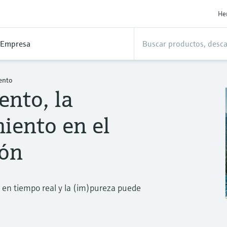
He
Empresa
ento
ento, la
miento en el
ión
 en tiempo real y la (im)pureza puede