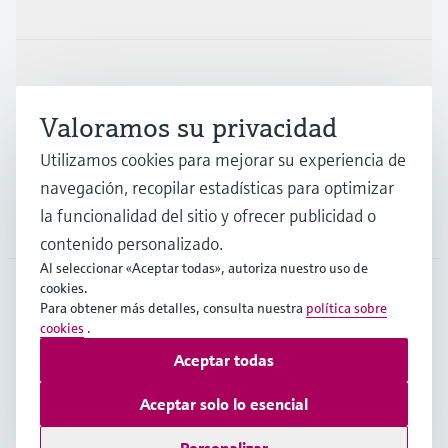
Productos y servicios
Industrias
Valoramos su privacidad
Soporte
Utilizamos cookies para mejorar su experiencia de
navegación, recopilar estadísticas para optimizar
la funcionalidad del sitio y ofrecer publicidad o
Compañía
contenido personalizado.
Al seleccionar «Aceptar todas», autoriza nuestro uso de
cookies.
Para obtener más detalles, consulta nuestra
política sobre
ARG
•
Español
cookies
.
Aceptar todas
Copyright © Endress+Hauser Group Services AG
Aceptar solo lo esencial
Pie editorial
Términos de uso
Protección de datos
TCG