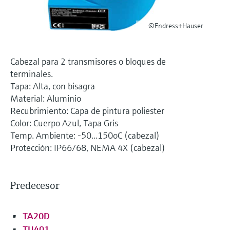
electromecánico
la transparencia de los procesos
Medición mediante transmisión de
Visor de dispositivos
para una toma de decisiones más
©Endress+Hauser
microondas
Medición de nivel por barrera de
Encuentre información y documentación
sólida y fundamentada
específicas sobre los productos.
microondas
Memosens technology
Cabezal para 2 transmisores o bloques de
Buscador de repuestos
terminales.
Level measurement with pressure
Encuentre repuestos por raíz del producto,
Tapa: Alta, con bisagra
Ver todos
código de pedido o número de serie
Material: Aluminio
Ver todos
Recubrimiento: Capa de pintura poliester
Color: Cuerpo Azul, Tapa Gris
Temp. Ambiente: -50...150oC (cabezal)
Protección: IP66/68, NEMA 4X (cabezal)
Predecesor
TA20D
TU401