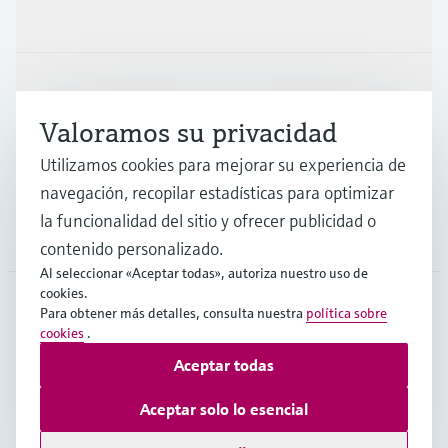
Productos y servicios
Industrias
Valoramos su privacidad
Soporte
Utilizamos cookies para mejorar su experiencia de
navegación, recopilar estadísticas para optimizar
la funcionalidad del sitio y ofrecer publicidad o
Compañía
contenido personalizado.
Al seleccionar «Aceptar todas», autoriza nuestro uso de
cookies.
Para obtener más detalles, consulta nuestra
política sobre
ARG
•
Español
cookies
.
Aceptar todas
Copyright © Endress+Hauser Group Services AG
Aceptar solo lo esencial
Pie editorial
Términos de uso
Protección de datos
TCG