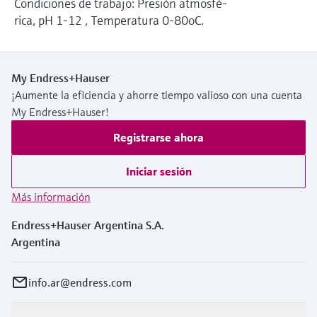
Condiciones de trabajo: Presión atmosfé-
electromecánico
la transparencia de los procesos
rica, pH 1-12 , Temperatura 0-80oC.
Medición mediante transmisión de
Visor de dispositivos
para una toma de decisiones más
microondas
Medición de nivel por barrera de
Encuentre información y documentación
sólida y fundamentada
específicas sobre los productos.
microondas
My Endress+Hauser
Memosens technology
¡Aumente la eficiencia y ahorre tiempo valioso con una cuenta
Buscador de repuestos
Level measurement with pressure
My Endress+Hauser!
Encuentre repuestos por raíz del producto,
Ver todos
código de pedido o número de serie
Registrarse ahora
Ver todos
Iniciar sesión
Más información
Endress+Hauser Argentina S.A.
Argentina
info.ar@endress.com