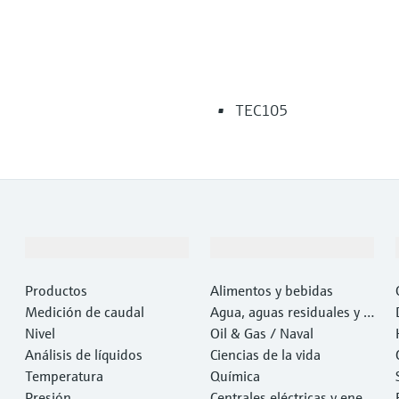
TEC105
Productos y servicios
Industrias
Productos
Alimentos y bebidas
Medición de caudal
Agua, aguas residuales y r
Nivel
esiduos
Oil & Gas / Naval
Análisis de líquidos
Ciencias de la vida
Temperatura
Química
Presión
Centrales eléctricas y ener