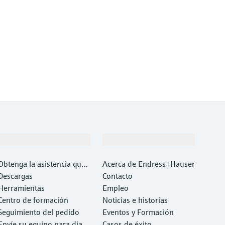
Soporte
Compañía
Obtenga la asistencia que
Acerca de Endress+Hauser
necesita con rapidez
Descargas
Contacto
Herramientas
Empleo
Centro de formación
Noticias e historias
Seguimiento del pedido
Eventos y Formación
Envíe su equipo para diag
Casos de éxito