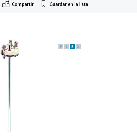
Compartir
Guardar en la lista
F
L
E
X