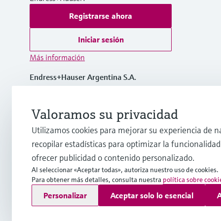
Registrarse ahora
Iniciar sesión
Más información
Endress+Hauser Argentina S.A.
Argentina
Valoramos su privacidad
info.ar@endress.com
Utilizamos cookies para mejorar su experiencia de n
recopilar estadísticas para optimizar la funcionalidad 
ofrecer publicidad o contenido personalizado.
Al seleccionar «Aceptar todas», autoriza nuestro uso de cookies.
Para obtener más detalles, consulta nuestra
política sobre cooki
Copyright © Endress+Hauser Group Services AG
Personalizar
Aceptar solo lo esencial
A
Pie editorial
Términos de uso
Protección de datos
TCG