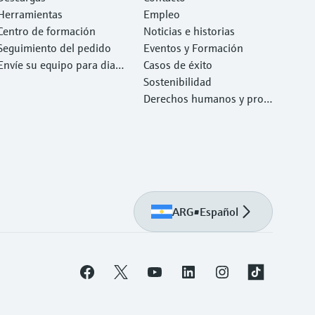
Herramientas
Empleo
Centro de formación
Noticias e historias
Seguimiento del pedido
Eventos y Formación
Envíe su equipo para diag
Casos de éxito
nóstico o reparación.
Sostenibilidad
Derechos humanos y prote
cción del medio ambiente
ARG
•
Español