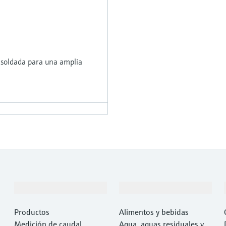
soldada para una amplia
Productos y servicios
Industrias
Productos
Alimentos y bebidas
Medición de caudal
Agua, aguas residuales y r