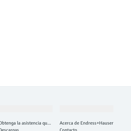
Soporte
Compañía
Obtenga la asistencia que
Acerca de Endress+Hauser
necesita con rapidez
Descargas
Contacto