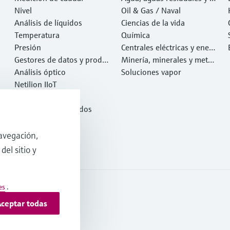
Nivel
esiduos
Oil & Gas / Naval
Análisis de líquidos
Ciencias de la vida
Temperatura
Química
Presión
Centrales eléctricas y ener
Gestores de datos y produ
gía
Minería, minerales y metal
ctos de sistema
Análisis óptico
es
Soluciones vapor
Netilion IIoT
Software
Productos destacados
Herramientas
Servicios
avegación,
del sitio y
es
.
ceptar todas