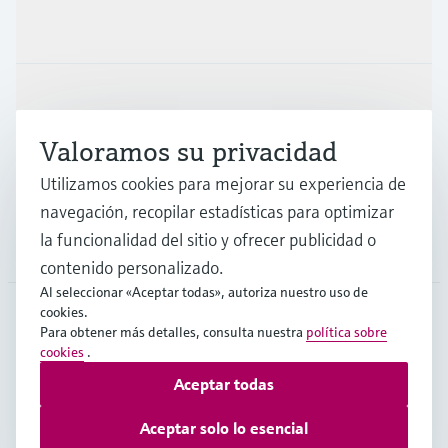
Productos y servicios
Industrias
Valoramos su privacidad
Soporte
Utilizamos cookies para mejorar su experiencia de
navegación, recopilar estadísticas para optimizar
la funcionalidad del sitio y ofrecer publicidad o
Compañía
contenido personalizado.
Al seleccionar «Aceptar todas», autoriza nuestro uso de
cookies.
Para obtener más detalles, consulta nuestra
política sobre
ARG
•
Español
cookies
.
Aceptar todas
Copyright © Endress+Hauser Group Services AG
Aceptar solo lo esencial
Pie editorial
Términos de uso
Protección de datos
TCG