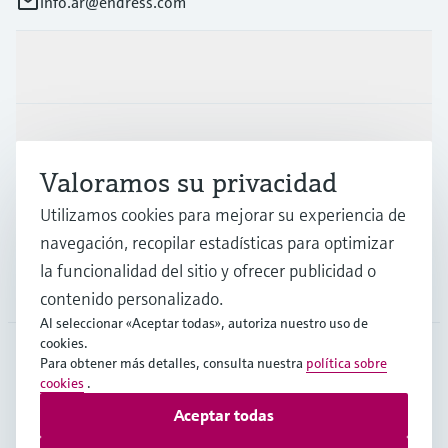
info.ar@endress.com
Productos y servicios
Industrias
Valoramos su privacidad
Utilizamos cookies para mejorar su experiencia de
Soporte
navegación, recopilar estadísticas para optimizar
la funcionalidad del sitio y ofrecer publicidad o
Compañía
contenido personalizado.
Al seleccionar «Aceptar todas», autoriza nuestro uso de
cookies.
Para obtener más detalles, consulta nuestra
política sobre
cookies
.
ARG
•
Español
Aceptar todas