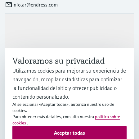
info.ar@endress.com
Productos y servicios
Industrias
Valoramos su privacidad
Utilizamos cookies para mejorar su experiencia de
Soporte
navegación, recopilar estadísticas para optimizar
la funcionalidad del sitio y ofrecer publicidad o
Compañía
contenido personalizado.
Al seleccionar «Aceptar todas», autoriza nuestro uso de
cookies.
Para obtener más detalles, consulta nuestra
política sobre
cookies
.
ARG
•
Español
Aceptar todas