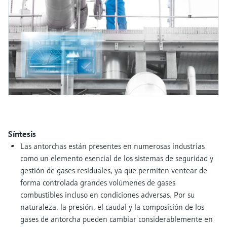
electromecánico
la transparencia de los procesos
Medición mediante transmisión de
Visor de dispositivos
para una toma de decisiones más
microondas
Medición de nivel por barrera de
Encuentre información y documentación
sólida y fundamentada
específicas sobre los productos.
microondas
Memosens technology
Buscador de repuestos
Level measurement with pressure
Encuentre repuestos por raíz del producto,
Ver todos
código de pedido o número de serie
Ver todos
Síntesis
Las antorchas están presentes en numerosas industrias
como un elemento esencial de los sistemas de seguridad y
gestión de gases residuales, ya que permiten ventear de
forma controlada grandes volúmenes de gases
combustibles incluso en condiciones adversas. Por su
naturaleza, la presión, el caudal y la composición de los
gases de antorcha pueden cambiar considerablemente en