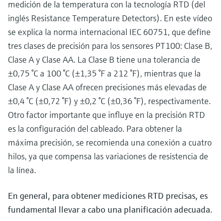
medición de la temperatura con la tecnología RTD (del
electromecánico
la transparencia de los procesos
Medición mediante transmisión de
inglés Resistance Temperature Detectors). En este vídeo
Visor de dispositivos
para una toma de decisiones más
microondas
se explica la norma internacional IEC 60751, que define
Medición de nivel por barrera de
Encuentre información y documentación
sólida y fundamentada
específicas sobre los productos.
tres clases de precisión para los sensores PT100: Clase B,
microondas
Memosens technology
Clase A y Clase AA. La Clase B tiene una tolerancia de
Buscador de repuestos
Level measurement with pressure
±0,75 °C a 100 °C (±1,35 °F a 212 °F), mientras que la
Encuentre repuestos por raíz del producto,
Ver todos
Clase A y Clase AA ofrecen precisiones más elevadas de
código de pedido o número de serie
Ver todos
±0,4 °C (±0,72 °F) y ±0,2 °C (±0,36 °F), respectivamente.
Otro factor importante que influye en la precisión RTD
es la configuración del cableado. Para obtener la
máxima precisión, se recomienda una conexión a cuatro
hilos, ya que compensa las variaciones de resistencia de
la línea.
En general, para obtener mediciones RTD precisas, es
fundamental llevar a cabo una planificación adecuada.