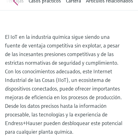
s
Ventajas
Casos prácticos
Cartera
Artículos relacionados
electromecánico
la transparencia de los procesos
Medición mediante transmisión de
Visor de dispositivos
para una toma de decisiones más
microondas
Medición de nivel por barrera de
Encuentre información y documentación
sólida y fundamentada
específicas sobre los productos.
microondas
Memosens technology
El IoT en la industria química sigue siendo una
Buscador de repuestos
fuente de ventaja competitiva sin explotar, a pesar
Level measurement with pressure
Encuentre repuestos por raíz del producto,
Ver todos
de las incesantes presiones competitivas y de las
código de pedido o número de serie
Ver todos
estrictas normativas de seguridad y cumplimiento.
Con los conocimientos adecuados, este Internet
Industrial de las Cosas (IIoT), un ecosistema de
dispositivos conectados, puede ofrecer importantes
mejoras de eficiencia en los procesos de producción.
Desde los datos precisos hasta la información
procesable, las tecnologías y la experiencia de
Endress+Hauser pueden desbloquear este potencial
para cualquier planta química.