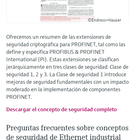
electromecánico
la transparencia de los procesos
Medición mediante transmisión de
Visor de dispositivos
para una toma de decisiones más
microondas
©Endress+Hauser
Medición de nivel por barrera de
Encuentre información y documentación
sólida y fundamentada
específicas sobre los productos.
microondas
Memosens technology
Ofrecemos un resumen de las extensiones de
Buscador de repuestos
seguridad criptográfica para PROFINET, tal como las
Level measurement with pressure
Encuentre repuestos por raíz del producto,
define y especifica PROFIBUS & PROFINET
Ver todos
código de pedido o número de serie
International (PI). Estas extensiones se clasifican
Ver todos
jerárquicamente en tres clases de seguridad: Clase de
seguridad 1, 2 y 3. La Clase de seguridad 1 introduce
mejoras de seguridad fundamentales con un impacto
moderado en la implementación de componentes
PROFINET.
Descargar el concepto de seguridad completo
Preguntas frecuentes sobre conceptos
de seguridad de Ethernet industrial