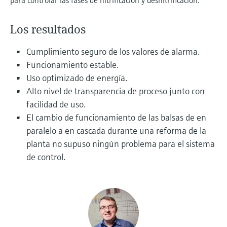
electromecánico
la transparencia de los procesos
Medición mediante transmisión de
Visor de dispositivos
para una toma de decisiones más
Los resultados
microondas
Medición de nivel por barrera de
Encuentre información y documentación
sólida y fundamentada
específicas sobre los productos.
microondas
Cumplimiento seguro de los valores de alarma.
Memosens technology
Funcionamiento estable.
Buscador de repuestos
Level measurement with pressure
Uso optimizado de energía.
Encuentre repuestos por raíz del producto,
Ver todos
Alto nivel de transparencia de proceso junto con
código de pedido o número de serie
Ver todos
facilidad de uso.
El cambio de funcionamiento de las balsas de en
paralelo a en cascada durante una reforma de la
planta no supuso ningún problema para el sistema
de control.