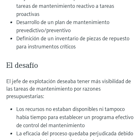
electromecánico
tareas de mantenimiento reactivo a tareas
la transparencia de los procesos
Medición mediante transmisión de
Visor de dispositivos
proactivas
para una toma de decisiones más
microondas
Medición de nivel por barrera de
Encuentre información y documentación
Desarrollo de un plan de mantenimiento
sólida y fundamentada
específicas sobre los productos.
microondas
prevedictivo/preventivo
Memosens technology
Definición de un inventario de piezas de repuesto
Buscador de repuestos
Level measurement with pressure
para instrumentos críticos
Encuentre repuestos por raíz del producto,
Ver todos
código de pedido o número de serie
Ver todos
El desafío
El jefe de explotación deseaba tener más visibilidad de
las tareas de mantenimiento por razones
presupuestarias:
Los recursos no estaban disponibles ni tampoco
había tiempo para establecer un programa efectivo
de control del mantenimiento
La eficacia del proceso quedaba perjudicada debido