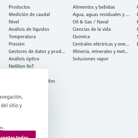
Productos
Alimentos y bebidas
Medición de caudal
Agua, aguas residuales y r
Nivel
esiduos
Oil & Gas / Naval
Análisis de líquidos
Ciencias de la vida
Temperatura
Química
Presión
Centrales eléctricas y ener
Gestores de datos y produ
gía
Minería, minerales y metal
ctos de sistema
Análisis óptico
es
Soluciones vapor
Netilion IIoT
Software
Productos destacados
Herramientas
Servicios
avegación,
del sitio y
es
.
ceptar todas