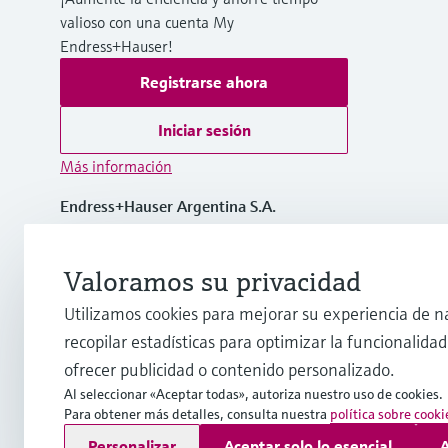
valioso con una cuenta My
Endress+Hauser!
Registrarse ahora
Iniciar sesión
Más información
Endress+Hauser Argentina S.A.
Argentina
Valoramos su privacidad
info.ar@endress.com
Utilizamos cookies para mejorar su experiencia de n
recopilar estadísticas para optimizar la funcionalidad 
ofrecer publicidad o contenido personalizado.
Al seleccionar «Aceptar todas», autoriza nuestro uso de cookies.
Para obtener más detalles, consulta nuestra
política sobre cooki
Copyright © Endress+Hauser Group Services AG
Personalizar
Aceptar solo lo esencial
A