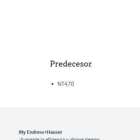
Predecesor
NT470
My Endress+Hauser
¡Aumente la eficiencia y ahorre tiempo