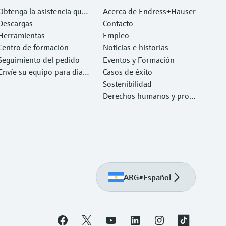
Obtenga la asistencia que
Acerca de Endress+Hauser
necesita con rapidez
Descargas
Contacto
Herramientas
Empleo
Centro de formación
Noticias e historias
Seguimiento del pedido
Eventos y Formación
Envíe su equipo para diag
Casos de éxito
nóstico o reparación.
Sostenibilidad
Derechos humanos y prote
cción del medio ambiente
ARG
•
Español