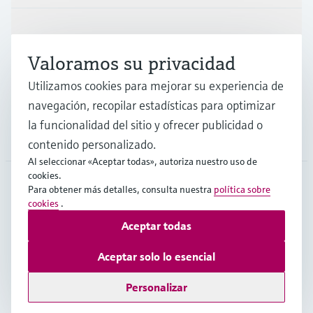
Industrias
Valoramos su privacidad
Soporte
Utilizamos cookies para mejorar su experiencia de
navegación, recopilar estadísticas para optimizar
la funcionalidad del sitio y ofrecer publicidad o
Compañía
contenido personalizado.
Al seleccionar «Aceptar todas», autoriza nuestro uso de
cookies.
Para obtener más detalles, consulta nuestra
política sobre
ARG
•
Español
cookies
.
Aceptar todas
Copyright © Endress+Hauser Group Services AG
Aceptar solo lo esencial
Pie editorial
Términos de uso
Protección de datos
TCG
Personalizar