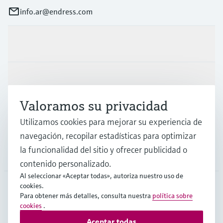
info.ar@endress.com
Productos y servicios
Industrias
Valoramos su privacidad
Soporte
Utilizamos cookies para mejorar su experiencia de
navegación, recopilar estadísticas para optimizar
la funcionalidad del sitio y ofrecer publicidad o
Compañía
contenido personalizado.
Al seleccionar «Aceptar todas», autoriza nuestro uso de
cookies.
Para obtener más detalles, consulta nuestra
política sobre
ARG
•
Español
cookies
.
Aceptar todas