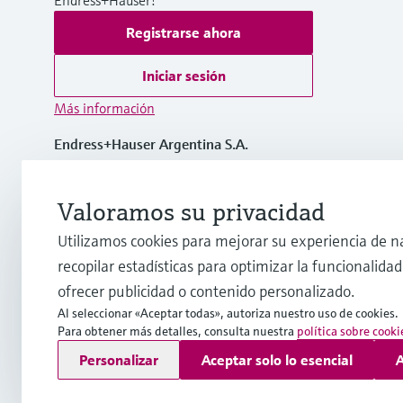
Registrarse ahora
Iniciar sesión
Más información
Endress+Hauser Argentina S.A.
Argentina
Valoramos su privacidad
info.ar@endress.com
Utilizamos cookies para mejorar su experiencia de n
recopilar estadísticas para optimizar la funcionalidad 
ofrecer publicidad o contenido personalizado.
Al seleccionar «Aceptar todas», autoriza nuestro uso de cookies.
Para obtener más detalles, consulta nuestra
política sobre cooki
Copyright © Endress+Hauser Group Services AG
Personalizar
Aceptar solo lo esencial
A
Pie editorial
Términos de uso
Protección de datos
TCG