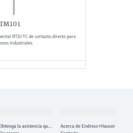
 TM101
ntal RTD/TC de contacto directo para
ones industriales
Soporte
Compañía
Obtenga la asistencia que
Acerca de Endress+Hauser
necesita con rapidez
Descargas
Contacto