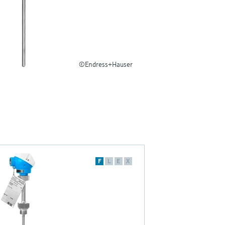
©Endress+Hauser
F
L
E
X