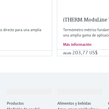
iTHERM ModuLine
 directo para una amplia
Termómetro métrico fundame
una amplia gama de aplicaci
Más información
203,77 US$
desde
Productos y servicios
Industrias
Productos
Alimentos y bebidas
Medición de caudal
Agua, aguas residuales y r