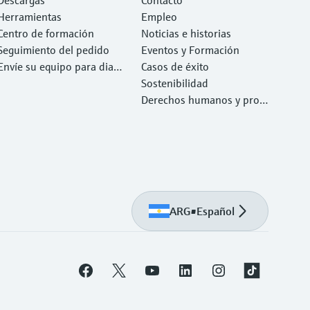
Herramientas
Empleo
Centro de formación
Noticias e historias
Seguimiento del pedido
Eventos y Formación
Envíe su equipo para diag
Casos de éxito
nóstico o reparación.
Sostenibilidad
Derechos humanos y prote
cción del medio ambiente
ARG
•
Español