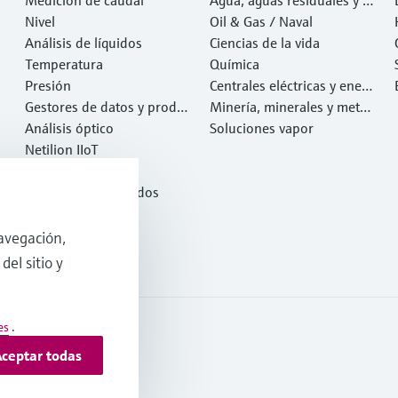
Nivel
esiduos
Oil & Gas / Naval
Análisis de líquidos
Ciencias de la vida
Temperatura
Química
Presión
Centrales eléctricas y ener
Gestores de datos y produ
gía
Minería, minerales y metal
ctos de sistema
Análisis óptico
es
Soluciones vapor
Netilion IIoT
Software
Productos destacados
Herramientas
Servicios
avegación,
del sitio y
es
.
ceptar todas