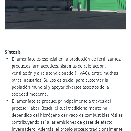
electromecánico
la transparencia de los procesos
Medición mediante transmisión de
Visor de dispositivos
para una toma de decisiones más
microondas
Medición de nivel por barrera de
Encuentre información y documentación
sólida y fundamentada
específicas sobre los productos.
microondas
Memosens technology
Buscador de repuestos
Level measurement with pressure
Encuentre repuestos por raíz del producto,
Ver todos
Síntesis
código de pedido o número de serie
Ver todos
El amoníaco es esencial en la producción de fertilizantes,
productos farmacéuticos, sistemas de calefacción,
ventilación y aire acondicionado (HVAC), entre muchas
otras industrias. Su uso es crucial para sustentar la
población mundial y apoyar diversos aspectos de la
sociedad moderna.
El amoníaco se produce principalmente a través del
proceso Haber-Bosch, el cual tradicionalmente ha
dependido del hidrógeno derivado de combustibles fósiles,
contribuyendo así a las emisiones de gases de efecto
invernadero. Además, el propio proceso tradicionalmente