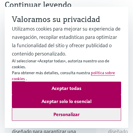
Continuar leyendo
Valoramos su privacidad
Utilizamos cookies para mejorar su experiencia de
navegación, recopilar estadísticas para optimizar
la funcionalidad del sitio y ofrecer publicidad o
contenido personalizado.
Al seleccionar «Aceptar todas», autoriza nuestro uso de
cookies.
Para obtener más detalles, consulta nuestra
política sobre
Artículo
Artículo
cookies
.
Mejore la seguridad y la
Instrume
Aceptar todas
eficiencia de las unidades
producci
de separación de aire (ASU)
eficient
Aceptar solo lo esencial
Descubra nuestro innovador
Personalizar
Descubra n
portafolio de instrumentación
portafolio 
diseñado para garantizar una
diseñado p