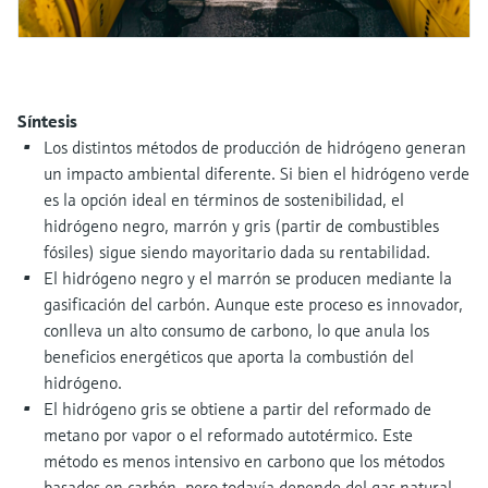
electromecánico
la transparencia de los procesos
Medición mediante transmisión de
Visor de dispositivos
para una toma de decisiones más
microondas
Medición de nivel por barrera de
Encuentre información y documentación
sólida y fundamentada
específicas sobre los productos.
microondas
Síntesis
Memosens technology
Buscador de repuestos
Los distintos métodos de producción de hidrógeno generan
Level measurement with pressure
un impacto ambiental diferente. Si bien el hidrógeno verde
Encuentre repuestos por raíz del producto,
Ver todos
código de pedido o número de serie
es la opción ideal en términos de sostenibilidad, el
Ver todos
hidrógeno negro, marrón y gris (partir de combustibles
fósiles) sigue siendo mayoritario dada su rentabilidad.
El hidrógeno negro y el marrón se producen mediante la
gasificación del carbón. Aunque este proceso es innovador,
conlleva un alto consumo de carbono, lo que anula los
beneficios energéticos que aporta la combustión del
hidrógeno.
El hidrógeno gris se obtiene a partir del reformado de
metano por vapor o el reformado autotérmico. Este
método es menos intensivo en carbono que los métodos
basados en carbón, pero todavía depende del gas natural.