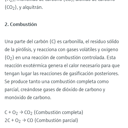
2
(CO
), y alquitrán.
2
2. Combustión
Una parte del carbón (C) es carbonilla, el residuo sólido
de la pirólisis, y reacciona con gases volátiles y oxígeno
(O
) en una reacción de combustión controlada. Esta
2
reacción exotérmica genera el calor necesario para que
tengan lugar las reacciones de gasificación posteriores.
Se produce tanto una combustión completa como
parcial, creándose gases de dióxido de carbono y
monóxido de carbono.
C + O
→ CO
(Combustión completa)
2
2
2C + O
→ CO (Combustión parcial)
2