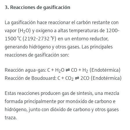
3. Reacciones de gasificación
La gasificación hace reaccionar el carbón restante con
vapor (H
O) y oxígeno a altas temperaturas de 1200-
2
1500 °C (2192-2732 °F) en un entorno reductor,
generando hidrógeno y otros gases. Las principales
reacciones de gasificación son:
Reacción agua-gas: C + H
O ⇌ CO + H
(Endotérmica)
2
2
Reacción de Boudouard: C + CO
⇌ 2CO (Endotérmica)
2
Estas reacciones producen gas de síntesis, una mezcla
formada principalmente por monóxido de carbono e
hidrógeno, junto con dióxido de carbono y otros gases
traza.