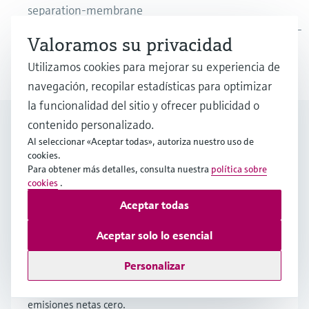
separation-membrane
https://www.hydrogeninsight.com/power/correction-
Valoramos su privacidad
siemens-energy-burns-100-hydrogen-in-industrial-
Utilizamos cookies para mejorar su experiencia de
gas-turbine-in-energy-storage-pilot/2-1-1535850
navegación, recopilar estadísticas para optimizar
la funcionalidad del sitio y ofrecer publicidad o
Obtenga más información
contenido personalizado.
Al seleccionar «Aceptar todas», autoriza nuestro uso de
sobre la sostenibilidad
cookies.
Para obtener más detalles, consulta nuestra
política sobre
cookies
.
La base de la descarbonización
Aceptar todas
industrial
Aceptar solo lo esencial
La era de la descarbonización industrial:
Personalizar
descubra cómo el cambio climático y las nuevas
normativas impulsan a los fabricantes hacia las
emisiones netas cero.