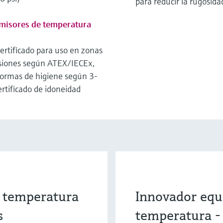
para reducir la rugosidad
misores de temperatura
ertificado para uso en zonas
losiones según ATEX/IECEx,
Normas de higiene según 3-
tificado de idoneidad
e temperatura
Innovador equ
s
temperatura 