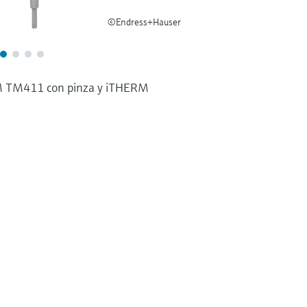
©Endress+Hauser
M TM411 con pinza y iTHERM