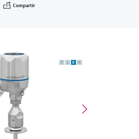
Compartir
F
L
E
X