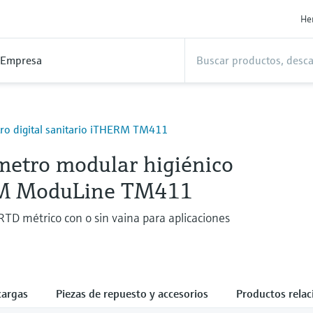
He
Empresa
o digital sanitario iTHERM TM411
etro modular higiénico
M ModuLine TM411
D métrico con o sin vaina para aplicaciones
cargas
Piezas de repuesto y accesorios
Productos rela