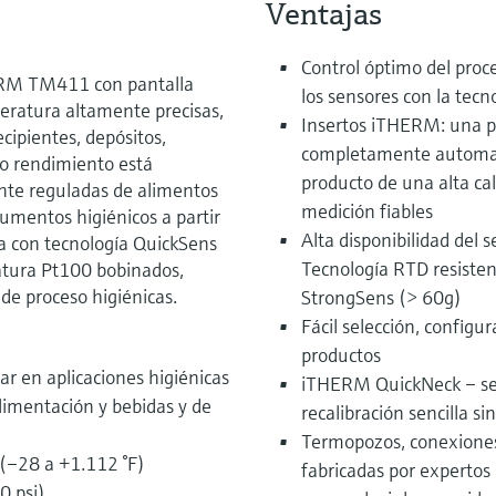
Ventajas
Control óptimo del proc
ERM TM411 con pantalla
los sensores con la tec
eratura altamente precisas,
Insertos iTHERM: una pr
ecipientes, depósitos,
completamente automati
lto rendimiento está
producto de una alta ca
ente reguladas de alimentos
medición fiables
trumentos higiénicos a partir
Alta disponibilidad del s
na con tecnología QuickSens
Tecnología RTD resisten
atura Pt100 bobinados,
de proceso higiénicas.
StrongSens (> 60g)
Fácil selección, config
productos
ar en aplicaciones higiénicas
iTHERM QuickNeck – se 
alimentación y bebidas y de
recalibración sencilla s
Termopozos, conexiones 
(–28 a +1.112 °F)
fabricadas por expertos 
0 psi)