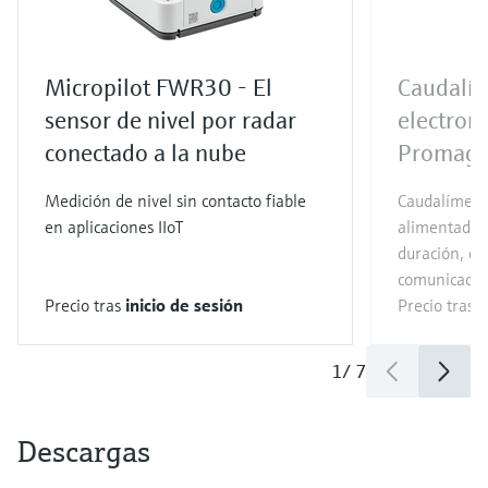
Micropilot FWR30 - El
Caudalí
sensor de nivel por radar
electrom
conectado a la nube
Promag
Medición de nivel sin contacto fiable
Caudalímetr
en aplicaciones IIoT
alimentado p
duración, co
comunicació
Precio tras
inicio de sesión
Precio tras
i
1
/
7
Descargas