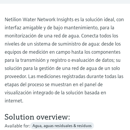
electromecánico
la transparencia de los procesos
Medición mediante transmisión de
Visor de dispositivos
para una toma de decisiones más
microondas
Netilion Water Network Insights es la solución ideal, con
Medición de nivel por barrera de
Encuentre información y documentación
sólida y fundamentada
específicas sobre los productos.
interfaz amigable y de bajo mantenimiento, para la
microondas
Memosens technology
monitorización de una red de agua. Conecta todos los
Buscador de repuestos
Level measurement with pressure
niveles de un sistema de suministro de agua: desde los
Encuentre repuestos por raíz del producto,
Ver todos
equipos de medición en campo hasta los componentes
código de pedido o número de serie
Ver todos
para la transmisión y registro o evaluación de datos; su
solución para la gestión de una red de agua de un solo
proveedor. Las mediciones registradas durante todas las
etapas del proceso se muestran en el panel de
visualización integrado de la solución basada en
internet.
Solution overview:
Available for:
Agua, aguas residuales & residuos