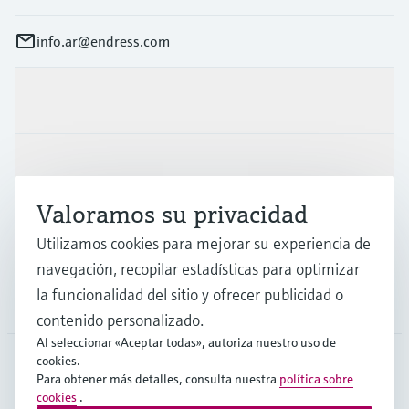
info.ar@endress.com
Productos y servicios
Industrias
Valoramos su privacidad
Soporte
Utilizamos cookies para mejorar su experiencia de
navegación, recopilar estadísticas para optimizar
la funcionalidad del sitio y ofrecer publicidad o
Compañía
contenido personalizado.
Al seleccionar «Aceptar todas», autoriza nuestro uso de
cookies.
Para obtener más detalles, consulta nuestra
política sobre
ARG
•
Español
cookies
.