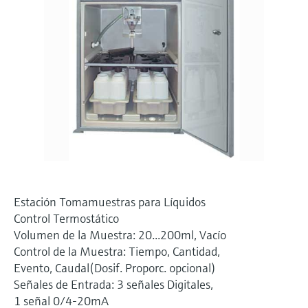
electromecánico
la transparencia de los procesos
Medición mediante transmisión de
Visor de dispositivos
para una toma de decisiones más
microondas
Medición de nivel por barrera de
Encuentre información y documentación
sólida y fundamentada
específicas sobre los productos.
microondas
Memosens technology
Buscador de repuestos
Level measurement with pressure
Encuentre repuestos por raíz del producto,
Ver todos
código de pedido o número de serie
Ver todos
Estación Tomamuestras para Líquidos
Control Termostático
Volumen de la Muestra: 20...200ml, Vacío
Control de la Muestra: Tiempo, Cantidad,
Evento, Caudal(Dosif. Proporc. opcional)
Señales de Entrada: 3 señales Digitales,
1 señal 0/4-20mA