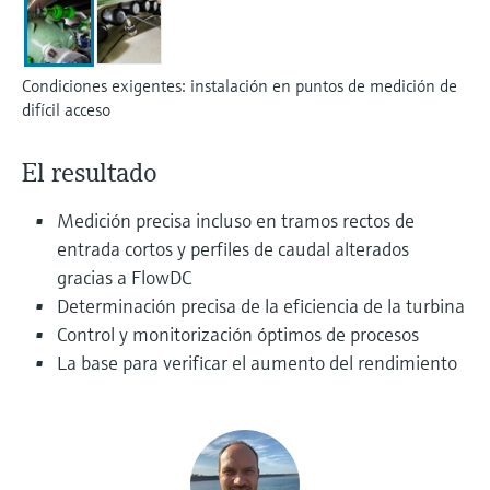
electromecánico
la transparencia de los procesos
Medición mediante transmisión de
Visor de dispositivos
para una toma de decisiones más
microondas
Medición de nivel por barrera de
Encuentre información y documentación
Condiciones exigentes: instalación en puntos de medición de
sólida y fundamentada
específicas sobre los productos.
microondas
difícil acceso
Memosens technology
Buscador de repuestos
Level measurement with pressure
El resultado
Encuentre repuestos por raíz del producto,
Ver todos
código de pedido o número de serie
Ver todos
Medición precisa incluso en tramos rectos de
entrada cortos y perfiles de caudal alterados
gracias a FlowDC
Determinación precisa de la eficiencia de la turbina
Control y monitorización óptimos de procesos
La base para verificar el aumento del rendimiento