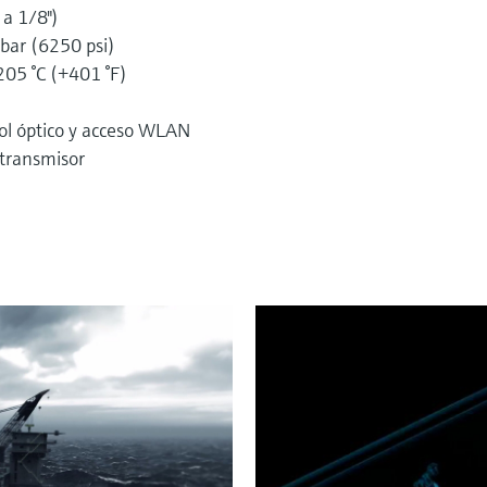
a 1/8")
 bar (6250 psi)
205 °C (+401 °F)
rol óptico y acceso WLAN
 transmisor