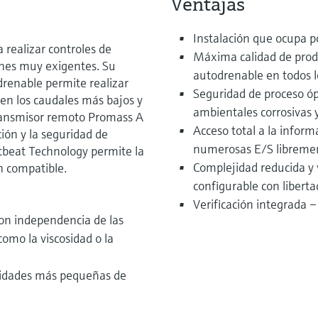
Ventajas
Instalación que ocupa p
 realizar controles de
Máxima calidad de prod
ones muy exigentes. Su
autodrenable en todos l
drenable permite realizar
Seguridad de proceso óp
 en los caudales más bajos y
ambientales corrosivas 
transmisor remoto Promass A
Acceso total a la inform
ción y la seguridad de
numerosas E/S libreme
tbeat Technology permite la
Complejidad reducida y 
ón compatible.
configurable con liberta
Verificación integrada 
con independencia de las
 como la viscosidad o la
ntidades más pequeñas de