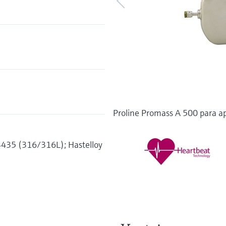
Proline Promass A 500 para ap
.4435 (316/316L); Hastelloy