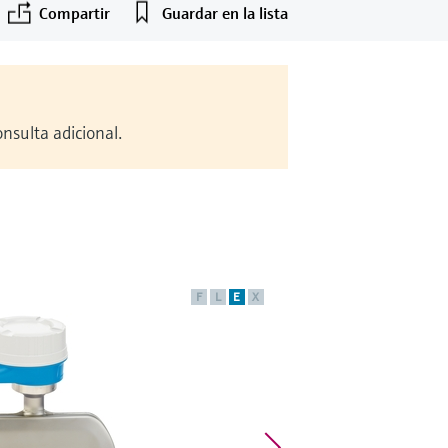
Compartir
Guardar en la lista
nsulta adicional.
F
L
E
X