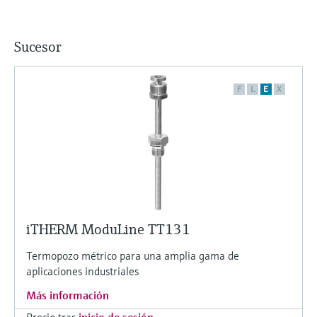
Sucesor
F
L
E
X
iTHERM ModuLine TT131
Termopozo métrico para una amplia gama de
aplicaciones industriales
Más información
Precio tras
inicio de sesión