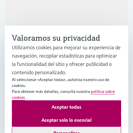
Productos y servicios
Industrias
Valoramos su privacidad
Soporte
Utilizamos cookies para mejorar su experiencia de
navegación, recopilar estadísticas para optimizar
la funcionalidad del sitio y ofrecer publicidad o
Compañía
contenido personalizado.
Al seleccionar «Aceptar todas», autoriza nuestro uso de
cookies.
Para obtener más detalles, consulta nuestra
política sobre
ARG
•
Español
cookies
.
Aceptar todas
Copyright © Endress+Hauser Group Services AG
Aceptar solo lo esencial
Pie editorial
Términos de uso
Protección de datos
TCG