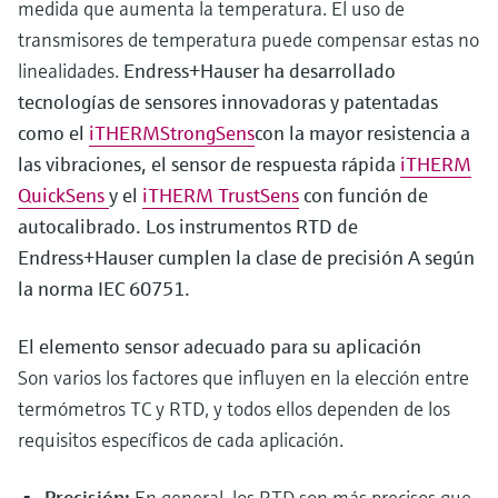
medida que aumenta la temperatura. El uso de
transmisores de temperatura puede compensar estas no
linealidades.
Endress+Hauser ha desarrollado
tecnologías de sensores innovadoras y patentadas
como el
iTHERMStrongSens
con la mayor resistencia a
las vibraciones, el sensor de respuesta rápida
iTHERM
QuickSens
y el
iTHERM TrustSens
con función de
autocalibrado. Los instrumentos RTD de
Endress+Hauser cumplen la clase de precisión A según
la norma IEC 60751.
El elemento sensor adecuado para su aplicación
Son varios los factores que influyen en la elección entre
termómetros TC y RTD, y todos ellos dependen de los
requisitos específicos de cada aplicación.
Precisión:
En general, los RTD son más precisos que