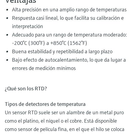
electromecánico
la transparencia de los procesos
Alta precisión en una amplio rango de temperaturas
Medición mediante transmisión de
Visor de dispositivos
para una toma de decisiones más
Respuesta casi lineal, lo que facilita su calibración e
microondas
Medición de nivel por barrera de
Encuentre información y documentación
sólida y fundamentada
interpretación
específicas sobre los productos.
microondas
Adecuado para un rango de temperatura moderado:
Memosens technology
Buscador de repuestos
-200°C (300°F) a +850°C (1562°F)
Level measurement with pressure
Encuentre repuestos por raíz del producto,
Ver todos
Buena estabilidad y repetibilidad a largo plazo
código de pedido o número de serie
Bajo efecto de autocalentamiento, lo que da lugar a
Ver todos
errores de medición mínimos
¿Qué son los RTD?
Tipos de detectores de temperatura
Un sensor RTD suele ser un alambre de un metal puro
como el platino, el níquel o el cobre. Está disponible
como sensor de película fina, en el que el hilo se coloca