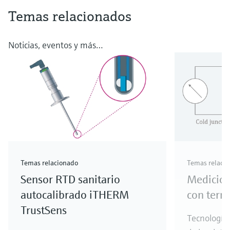
Temas relacionados
Noticias, eventos y más…
Temas relacionado
Temas relaci
Sensor RTD sanitario
Medición
autocalibrado iTHERM
con term
TrustSens
Tecnología,