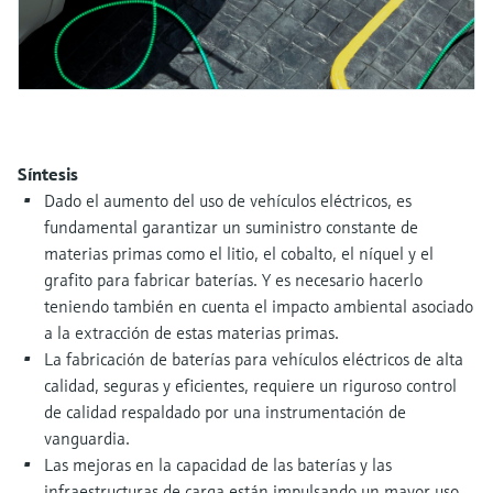
electromecánico
la transparencia de los procesos
Medición mediante transmisión de
Visor de dispositivos
para una toma de decisiones más
microondas
Medición de nivel por barrera de
Encuentre información y documentación
sólida y fundamentada
específicas sobre los productos.
microondas
Memosens technology
Buscador de repuestos
Level measurement with pressure
Síntesis
Encuentre repuestos por raíz del producto,
Ver todos
código de pedido o número de serie
Dado el aumento del uso de vehículos eléctricos, es
Ver todos
fundamental garantizar un suministro constante de
materias primas como el litio, el cobalto, el níquel y el
grafito para fabricar baterías. Y es necesario hacerlo
teniendo también en cuenta el impacto ambiental asociado
a la extracción de estas materias primas.
La fabricación de baterías para vehículos eléctricos de alta
calidad, seguras y eficientes, requiere un riguroso control
de calidad respaldado por una instrumentación de
vanguardia.
Las mejoras en la capacidad de las baterías y las
infraestructuras de carga están impulsando un mayor uso