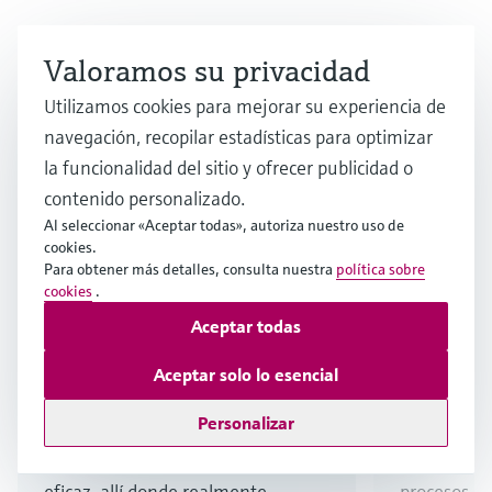
Continuar leyendo
Valoramos su privacidad
Utilizamos cookies para mejorar su experiencia de
navegación, recopilar estadísticas para optimizar
la funcionalidad del sitio y ofrecer publicidad o
contenido personalizado.
Al seleccionar «Aceptar todas», autoriza nuestro uso de
cookies.
Para obtener más detalles, consulta nuestra
política sobre
cookies
.
Artículo
Artículo
Aceptar todas
Maximice la eficiencia de su
Utilice l
proceso de producción de
medición
Aceptar solo lo esencial
baterías
su marge
Personalizar
Descubra cómo una medición
Garantizar l
eficaz, allí donde realmente
procesos es