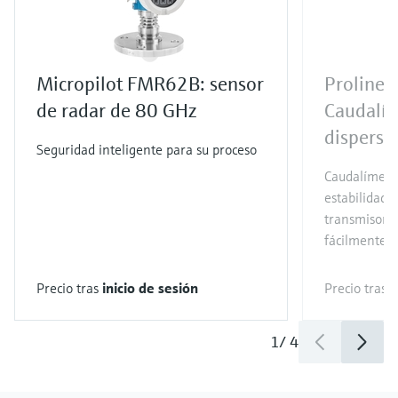
Micropilot FMR62B: sensor
Proline 
de radar de 80 GHz
Caudalím
dispersi
Seguridad inteligente para su proceso
Caudalímetro
estabilidad 
transmisor c
fácilmente
Precio tras
inicio de sesión
Precio tras
i
1
/
4