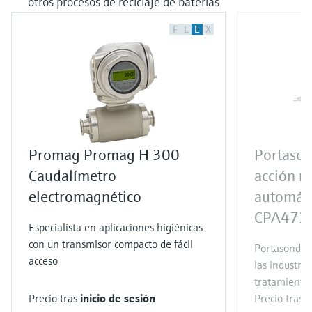
otros procesos de reciclaje de baterías
F
L
E
X
Promag Promag H 300
Portason
Caudalímetro
acción m
electromagnético
automáti
CPA473
Especialista en aplicaciones higiénicas
con un transmisor compacto de fácil
Portasondas 
acceso
las industri
tratamiento 
Precio tras
inicio de sesión
Precio tras
i