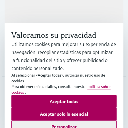
Productos y servicios
Industrias
Valoramos su privacidad
Utilizamos cookies para mejorar su experiencia de
Soporte
navegación, recopilar estadísticas para optimizar
la funcionalidad del sitio y ofrecer publicidad o
Compañía
contenido personalizado.
Al seleccionar «Aceptar todas», autoriza nuestro uso de
cookies.
Para obtener más detalles, consulta nuestra
política sobre
cookies
.
ARG
•
Español
Aceptar todas
Aceptar solo lo esencial
Copyright © Endress+Hauser Group Services AG
Pie editorial
Términos de uso
Protección de datos
TCG
Personalizar