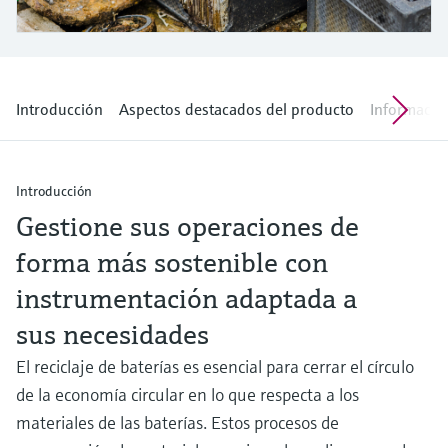
electromecánico
la transparencia de los procesos
Medición mediante transmisión de
Visor de dispositivos
para una toma de decisiones más
microondas
Medición de nivel por barrera de
Encuentre información y documentación
sólida y fundamentada
específicas sobre los productos.
microondas
Introducción
Aspectos destacados del producto
Informació
Memosens technology
Buscador de repuestos
Level measurement with pressure
Encuentre repuestos por raíz del producto,
Ver todos
código de pedido o número de serie
Introducción
Ver todos
Gestione sus operaciones de
forma más sostenible con
instrumentación adaptada a
sus necesidades
El reciclaje de baterías es esencial para cerrar el círculo
de la economía circular en lo que respecta a los
materiales de las baterías. Estos procesos de