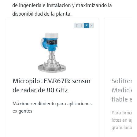
de ingeniería e instalación y maximizando la
disponibilidad de la planta.
F
L
E
X
Micropilot FMR67B: sensor
Solitre
de radar de 80 GHz
Medició
fiable en
Máximo rendimiento para aplicaciones
exigentes
Para proceso
lotes en apli
granulados