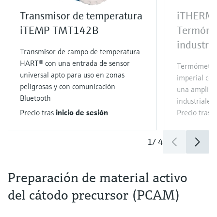
Transmisor de temperatura
iTHERM
iTEMP TMT142B
Termóme
industria
Transmisor de campo de temperatura
HART® con una entrada de sensor
Termómetro
universal apto para uso en zonas
imperial co
peligrosas y con comunicación
una amplia 
Bluetooth
industriales
Precio tras
inicio de sesión
Precio tras
i
1
/
4
Preparación de material activo
del cátodo precursor (PCAM)