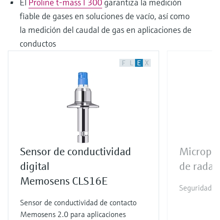
El
Proline t-mass I 300
garantiza la medición
fiable de gases en soluciones de vacío, así como
la medición del caudal de gas en aplicaciones de
conductos
F
L
E
X
Sensor de conductividad
Micropil
digital
de radar
Memosens CLS16E
Seguridad in
Sensor de conductividad de contacto
Memosens 2.0 para aplicaciones