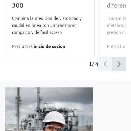
300
diferenci
Combina la medición de viscosidad y
Transmisor 
caudal en línea con un transmisor
metálica par
compacto y de fácil acceso
presión difer
Precio tras
inicio de sesión
Precio tras
i
1
/
4