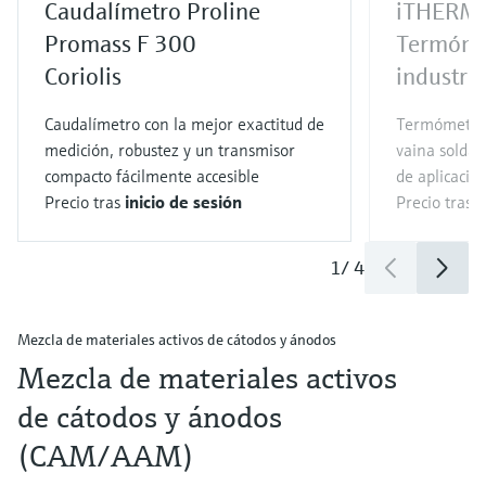
Caudalímetro Proline
iTHERM
Promass F 300
Termóme
Coriolis
industria
Caudalímetro con la mejor exactitud de
Termómetro
medición, robustez y un transmisor
vaina solda
compacto fácilmente accesible
de aplicacio
Precio tras
inicio de sesión
Precio tras
i
1
/
4
Mezcla de materiales activos de cátodos y ánodos
Mezcla de materiales activos
de cátodos y ánodos
(CAM/AAM)