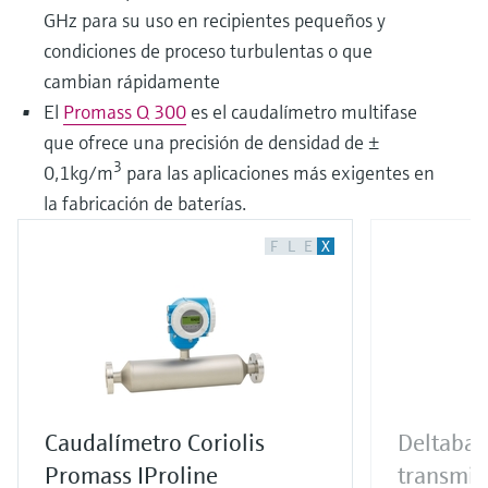
GHz para su uso en recipientes pequeños y
condiciones de proceso turbulentas o que
cambian rápidamente
El
Promass Q 300
es el caudalímetro multifase
que ofrece una precisión de densidad de ±
3
0,1kg/m
para las aplicaciones más exigentes en
la fabricación de baterías.
F
L
E
X
Caudalímetro Coriolis
Deltaba
Promass IProline
transmis