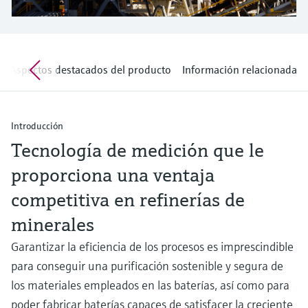
electromecánico
la transparencia de los procesos
Medición mediante transmisión de
Visor de dispositivos
para una toma de decisiones más
microondas
Medición de nivel por barrera de
Encuentre información y documentación
sólida y fundamentada
específicas sobre los productos.
microondas
Aspectos destacados del producto
Información relacionada
Memosens technology
Buscador de repuestos
Level measurement with pressure
Encuentre repuestos por raíz del producto,
Ver todos
código de pedido o número de serie
Introducción
Ver todos
Tecnología de medición que le
proporciona una ventaja
competitiva en refinerías de
minerales
Garantizar la eficiencia de los procesos es imprescindible
para conseguir una purificación sostenible y segura de
los materiales empleados en las baterías, así como para
poder fabricar baterías capaces de satisfacer la creciente