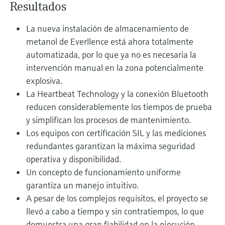
Resultados
electromecánico
la transparencia de los procesos
Medición mediante transmisión de
Visor de dispositivos
para una toma de decisiones más
La nueva instalación de almacenamiento de
microondas
Medición de nivel por barrera de
Encuentre información y documentación
sólida y fundamentada
metanol de Everllence está ahora totalmente
específicas sobre los productos.
microondas
automatizada, por lo que ya no es necesaria la
Memosens technology
intervención manual en la zona potencialmente
Buscador de repuestos
Level measurement with pressure
explosiva.
Encuentre repuestos por raíz del producto,
Ver todos
código de pedido o número de serie
La Heartbeat Technology y la conexión Bluetooth
Ver todos
reducen considerablemente los tiempos de prueba
y simplifican los procesos de mantenimiento.
Los equipos con certificación SIL y las mediciones
redundantes garantizan la máxima seguridad
operativa y disponibilidad.
Un concepto de funcionamiento uniforme
garantiza un manejo intuitivo.
A pesar de los complejos requisitos, el proyecto se
llevó a cabo a tiempo y sin contratiempos, lo que
demuestra una gran fiabilidad en la ejecución.