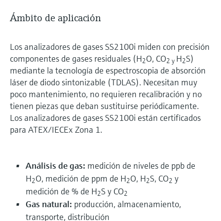
Ámbito de aplicación
Los analizadores de gases SS2100i miden con precisión
componentes de gases residuales (H
O, CO
H
S)
2
2 y
2
mediante la tecnología de espectroscopia de absorción
láser de diodo sintonizable (TDLAS). Necesitan muy
poco mantenimiento, no requieren recalibración y no
tienen piezas que deban sustituirse periódicamente.
Los analizadores de gases SS2100i están certificados
para ATEX/IECEx Zona 1.
Análisis de gas:
medición de niveles de ppb de
H
O, medición de ppm de H
O, H
S, CO
y
2
2
2
2
medición de % de H
S y CO
2
2
Gas natural:
producción, almacenamiento,
transporte, distribución