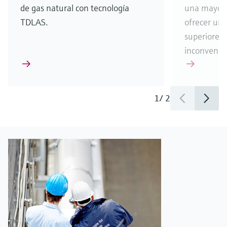
de gas natural con tecnología
una mayor 
TDLAS.
ofrecer una 
superiores,
inconvenien
1
/
2