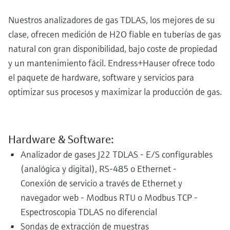
electromecánico
la transparencia de los procesos
Medición mediante transmisión de
Nuestros analizadores de gas TDLAS, los mejores de su
Visor de dispositivos
para una toma de decisiones más
microondas
clase, ofrecen medición de H2O fiable en tuberías de gas
Medición de nivel por barrera de
Encuentre información y documentación
sólida y fundamentada
específicas sobre los productos.
natural con gran disponibilidad, bajo coste de propiedad
microondas
Memosens technology
y un mantenimiento fácil. Endress+Hauser ofrece todo
Buscador de repuestos
Level measurement with pressure
el paquete de hardware, software y servicios para
Encuentre repuestos por raíz del producto,
Ver todos
optimizar sus procesos y maximizar la producción de gas.
código de pedido o número de serie
Ver todos
Hardware & Software:
Analizador de gases J22 TDLAS - E/S configurables
(analógica y digital), RS-485 o Ethernet -
Conexión de servicio a través de Ethernet y
navegador web - Modbus RTU o Modbus TCP -
Espectroscopia TDLAS no diferencial
Sondas de extracción de muestras