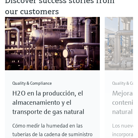
Discover success stories from
our customers
Quality & Compliance
Quality & Com
H2O en la producción, el
Mejora d
almacenamiento y el
contenid
transporte de gas natural
natural
Cómo medir la humedad en las
Los nuevos
tuberías de la cadena de suministro
incorporan