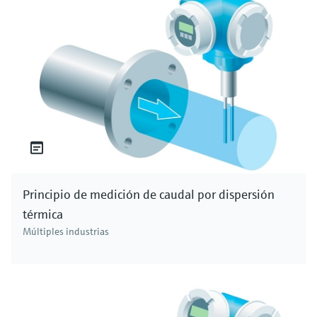
altamente reactivo y, por lo general, se
encuentra en la naturaleza formando
compuestos iónicos. El cloro se encuentra de
forma abundante tanto en la corteza terrestre
como en el agua del mar, generalmente en
forma de salmuera. En el ámbito comercial, la
mayor parte del cloro elemental se produce a
partir de la salmuera mediante procesos como
la electrólisis. Esto hace que el cloro elemental
sea fácilmente accesible para diversas
Principio de medición de caudal por dispersión
aplicaciones industriales y de desinfección.
térmica
Tipos de cloro en el agua
Múltiples industrias
En el tratamiento del agua, el cloro puede
existir en tres formas: cloro libre, cloro
combinado y cloro total. El cloro libre hace
referencia al cloro disponible para desinfectar y