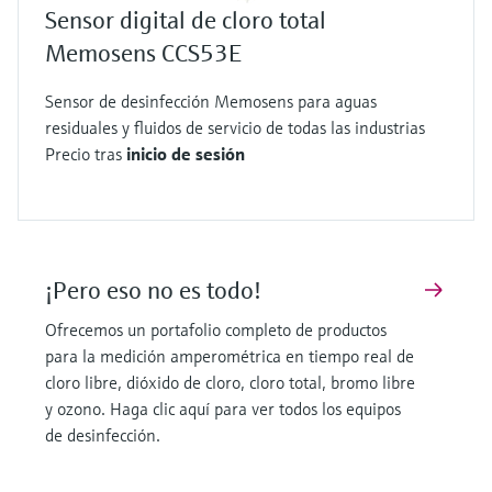
se emplean diversas estrategias de cloración
Sensor digital de cloro total
para garantizar una distribución y un consumo
Memosens CCS53E
seguros. La eficacia desinfectante y el equilibrio
químico del cloro libre varían según el pH del
Sensor de desinfección Memosens para aguas
residuales y fluidos de servicio de todas las industrias
agua. Cuando el pH es superior a 8, el cloro libre
Precio tras
inicio de sesión
pierde su efectividad como desinfectante. A
valores de pH inferiores a 4 incluso se libera gas
cloro peligroso. La máxima eficacia del cloro
libre se alcanza con un pH entre 4 y 8. Una
medición paralela del pH para compensarlo
¡Pero eso no es todo!
evita la distorsión de los valores medidos.
Ofrecemos un portafolio completo de productos
La medición del cloro libre puede realizarse
para la medición amperométrica en tiempo real de
mediante principios amperométricos o
cloro libre, dióxido de cloro, cloro total, bromo libre
fotométricos y es fundamental para mantener
y ozono. Haga clic aquí para ver todos los equipos
de desinfección.
los niveles adecuados de desinfectante en los
sistemas de distribución de agua. En el caso de