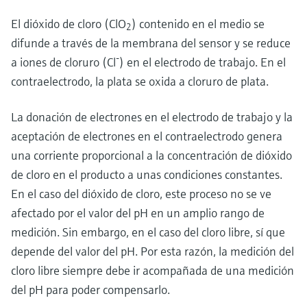
electromecánico
la transparencia de los procesos
El dióxido de cloro (ClO
) contenido en el medio se
Medición mediante transmisión de
2
Visor de dispositivos
para una toma de decisiones más
difunde a través de la membrana del sensor y se reduce
microondas
Medición de nivel por barrera de
Encuentre información y documentación
sólida y fundamentada
-
específicas sobre los productos.
a iones de cloruro (Cl
) en el electrodo de trabajo. En el
microondas
Memosens technology
contraelectrodo, la plata se oxida a cloruro de plata.
Buscador de repuestos
Level measurement with pressure
Encuentre repuestos por raíz del producto,
Ver todos
La donación de electrones en el electrodo de trabajo y la
código de pedido o número de serie
aceptación de electrones en el contraelectrodo genera
Ver todos
una corriente proporcional a la concentración de dióxido
de cloro en el producto a unas condiciones constantes.
En el caso del dióxido de cloro, este proceso no se ve
afectado por el valor del pH en un amplio rango de
medición. Sin embargo, en el caso del cloro libre, sí que
depende del valor del pH. Por esta razón, la medición del
cloro libre siempre debe ir acompañada de una medición
del pH para poder compensarlo.