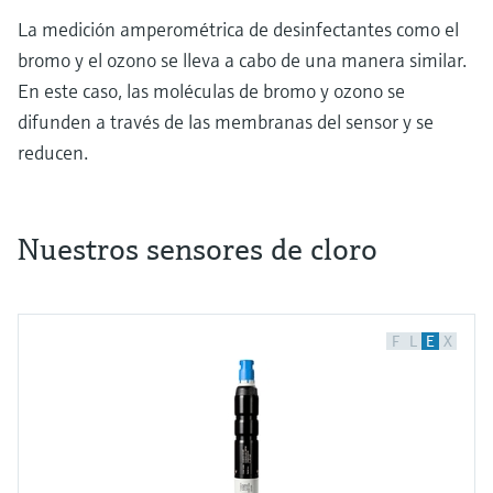
La medición amperométrica de desinfectantes como el
bromo y el ozono se lleva a cabo de una manera similar.
En este caso, las moléculas de bromo y ozono se
difunden a través de las membranas del sensor y se
reducen.
Nuestros sensores de cloro
Medición de cloro: comprenda cómo se realiza
Muchos líquidos son esenciales en nuestra vida
F
L
E
X
diaria.
Algunos de ellos, son, por ejemplo, el agua, las
bebidas, los productos lácteos, los productos
químicos, los ácidos y bases o los productos
farmacéuticos.