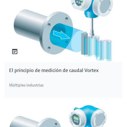
matar activamente patógenos dañinos como
bacterias y virus. El cloro combinado, por otro
lado, se forma cuando el cloro libre reacciona
con materia orgánica o amoníaco en el agua,
dando lugar a compuestos que son menos
efectivos como desinfectantes. El cloro total es
la suma del cloro libre y el cloro combinado.
Entender estas distinciones es crucial para
garantizar un tratamiento eficiente del agua y
El principio de medición de caudal Vortex
asegurar la seguridad y calidad de su suministro.
Medición de la concentración de cloro
Múltiples industrias
Medir con precisión la concentración de cloro es
esencial para garantizar la eficacia de los
procesos de tratamiento y desinfección del
agua. Una técnica que se utiliza habitualmente
es el método DPD, en el que se añade un