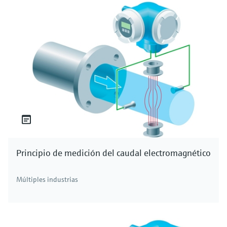
de aguas residuales requerida legalmente, la
desinfección de agua potable, la desalinización
de agua de mar, en centrales eléctricas, la
desinfección de alimentos envasados, latas y
botellas reutilizables, así como en agua de
piscinas. La medición del cloro residual total es
esencial en el tratamiento de aguas residuales
municipales para asegurar que su descarga en
cuerpos de agua naturales sea segura.
¿Qué es el cloro?
El cloro, cuyo símbolo es Cl y número atómico el
Principio de medición del caudal electromagnético
17, es un elemento químico que, a temperatura
ambiente, se presenta como un gas de color
Múltiples industrias
amarillo verdoso. En la tabla periódica
pertenece al grupo de los halógenos. Debido a
su posición en la tabla periódica, el cloro es