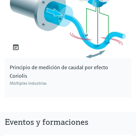
reactivo a la muestra de agua y se observa el
cambio de color resultante. Este método
permite medir el cloro libre, el cloro combinado,
el dióxido de cloro y el cloro total. Otras técnicas
incluyen el uso de tiras de prueba, que
proporcionan una manera fácil y rápida de
medir la concentración de cloro, aunque pueden
no ser tan precisas. Los colorímetros, que miden
Principio de medición de caudal por efecto
la cantidad de luz coloreada absorbida por una
Coriolis
muestra, y los sensores amperométricos en
Múltiples industrias
línea/analizadores en línea, que proporcionan
mediciones continuas en tiempo real, se utilizan
de forma habitual en diversas aplicaciones.
Eventos y formaciones